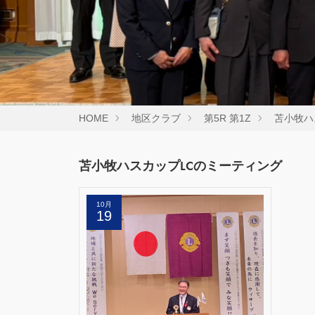
HOME
地区クラブ
第5R 第1Z
苫小牧ハ
苫小牧ハスカップLCのミーティング
10月
19