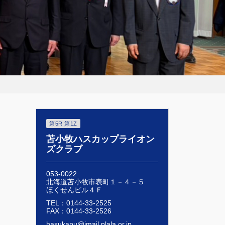
第5R 第1Z
苫小牧ハスカップライオン
ズクラブ
053-0022
北海道苫小牧市表町１－４－５
ほくせんビル４Ｆ
TEL：0144-33-2525
FAX：0144-33-2526
hasukapu@imail.plala.or.jp