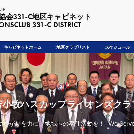
ット
会331-C地区キャビネット
LUB 331-C DISTRICT
キャビネットホーム
地区クラブリスト
スケジュール
苫小牧ハスカップライオンズクラ
つながりを力に！地域への奉仕活動を！ -We Serve