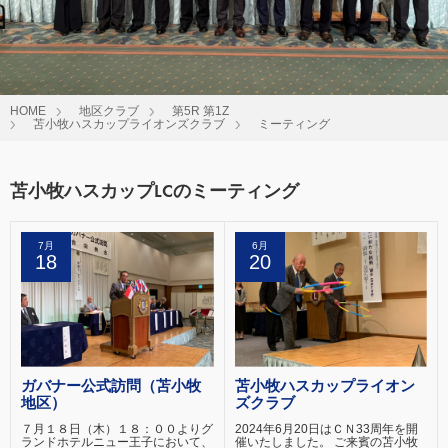
HOME
地区クラブ
第5R 第1Z
苫小牧ハスカップライオンズクラブ
ミーティング
苫小牧ハスカップLCのミーティング
7月
6月
18
20
ガバナー公式訪問（苫小牧
苫小牧ハスカップライオン
地区）
ズクラブ
７月１８日（木）１８：００よりグ
2024年6月20日はＣＮ33周年を開
ランドホテルニュー王子において、
催いたしました。 ご来賓の苫小牧