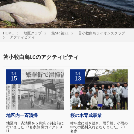
HOME
地区クラブ
第5R 第2Z
苫小牧白鳥ライオンズクラブ
アクティビティ
苫小牧白鳥LCのアクティビティ
5月
5月
15
13
地区内一斉清掃
桜の木育成事業
地区内一斉清掃を５月第２例会前に
昨年度に引き続き、雨予報。小雨の
行いました 17名参加 労力アクト９
中での肥料入れとなりました。20
H
名参...