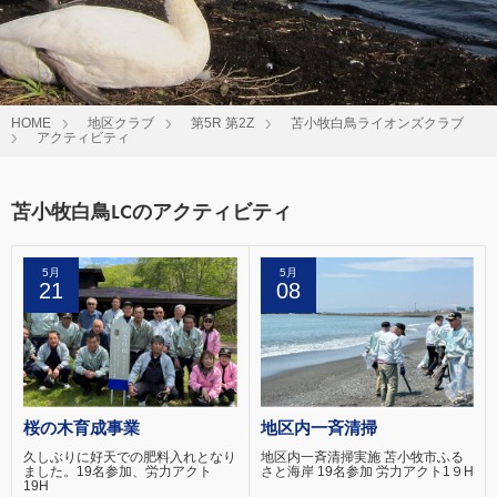
HOME
地区クラブ
第5R 第2Z
苫小牧白鳥ライオンズクラブ
アクティビティ
苫小牧白鳥LCのアクティビティ
5月
5月
21
08
桜の木育成事業
地区内一斉清掃
久しぶりに好天での肥料入れとなり
地区内一斉清掃実施 苫小牧市ふる
ました。19名参加、労力アクト
さと海岸 19名参加 労力アクト1９H
19H