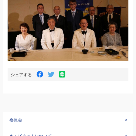
LINE
Facebook
Twitter
シェアする
で
で
で
シ
シ
シ
ェ
ェ
ェ
ア
ア
ア
す
す
す
る
る
る
委員会