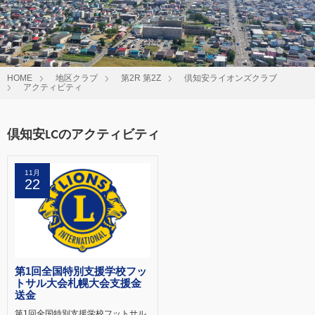
HOME
地区クラブ
第2R 第2Z
倶知安ライオンズクラブ
アクティビティ
倶知安LCのアクティビティ
11月
22
第1回全国特別支援学校フッ
トサル大会札幌大会支援金
送金
第1回全国特別支援学校フットサル