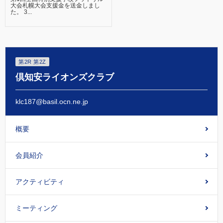
大会札幌大会支援金を送金しまし
た。 3...
第2R 第2Z
倶知安ライオンズクラブ
klc187@basil.ocn.ne.jp
概要
会員紹介
アクティビティ
ミーティング