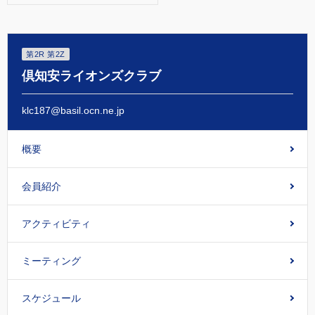
第2R 第2Z
倶知安ライオンズクラブ
klc187@basil.ocn.ne.jp
概要
会員紹介
アクティビティ
ミーティング
スケジュール