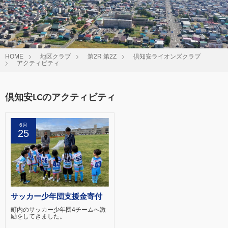
HOME
地区クラブ
第2R 第2Z
倶知安ライオンズクラブ
アクティビティ
倶知安LCのアクティビティ
6月
25
サッカー少年団支援金寄付
町内のサッカー少年団4チームへ激
励をしてきました。