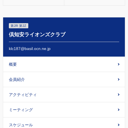
第2R 第2Z
倶知安ライオンズクラブ
klc187@basil.ocn.ne.jp
概要
会員紹介
アクティビティ
ミーティング
スケジュール