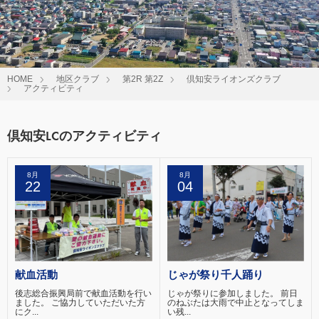
HOME
地区クラブ
第2R 第2Z
倶知安ライオンズクラブ
アクティビティ
倶知安LCのアクティビティ
8月
8月
22
04
献血活動
じゃが祭り千人踊り
後志総合振興局前で献血活動を行い
じゃが祭りに参加しました。 前日
ました。 ご協力していただいた方
のねぶたは大雨で中止となってしま
にク...
い残...