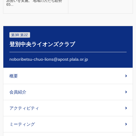
み拾いを実施。 地域の方たち総勢
65...
第3R 第2Z
登別中央ライオンズクラブ
noboribetsu-chuo-lions@apost.plala.or.jp
概要
会員紹介
アクティビティ
ミーティング