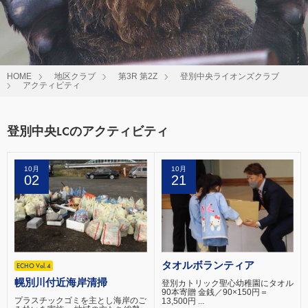
HOME
地区クラブ
第3R 第2Z
登別中央ライオンズクラブ
アクティビティ
登別中央LCのアクティビティ
10月
10月
02
21
タオルボランティア
ECHO Vol.4
幌別川付近海岸清掃
登別カトリック聖心幼稚園にタオル
90本寄贈 金銭／90×150円＝
プラスチックゴミを主とし海岸のご
13,500円 ...