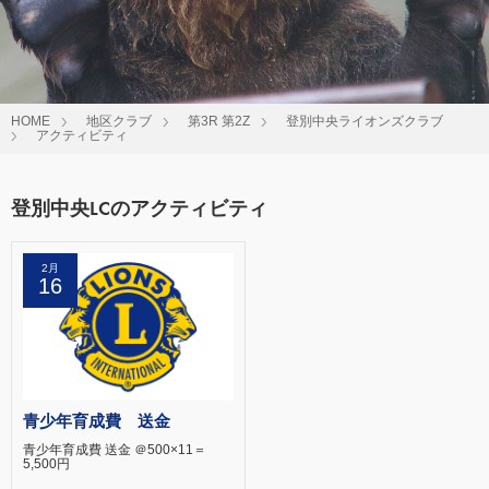
HOME
地区クラブ
第3R 第2Z
登別中央ライオンズクラブ
アクティビティ
登別中央LCのアクティビティ
2月
16
青少年育成費 送金
青少年育成費 送金 ＠500×11＝
5,500円