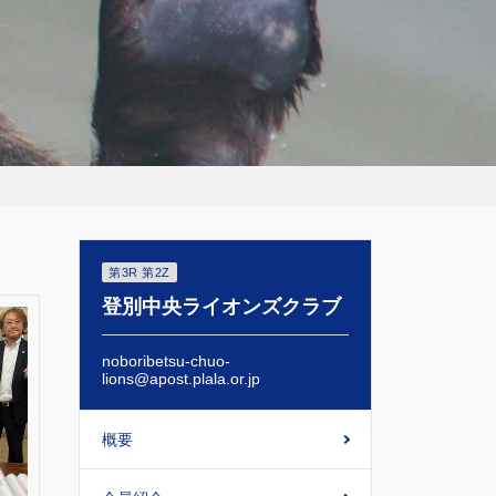
第3R 第2Z
登別中央ライオンズクラブ
noboribetsu-chuo-
lions@apost.plala.or.jp
概要