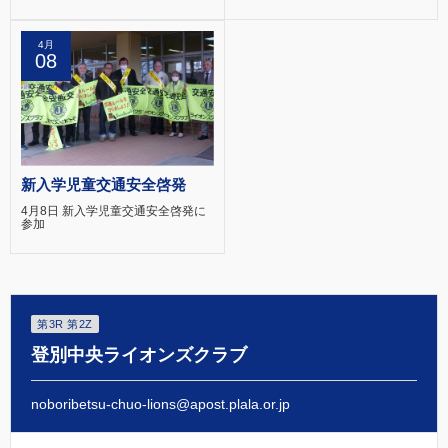
4月
08
新入学児童交通安全啓発
4月8日 新入学児童交通安全啓発に
参加
第3R 第2Z
登別中央ライオンズクラブ
noboribetsu-chuo-lions@apost.plala.or.jp