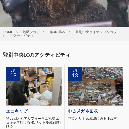
HOME
地区クラブ
第3R 第2Z
登別中央ライオンズクラブ
アクティビティ
登別中央LCのアクティビティ
2月
2月
13
13
エコキャプ
中古メガネ回収
第62回オセアルフォーラム札幌 エ
中古メガネ 宮城県に送る 162本
コキャプ届ける 45リットル袋2袋届
ける