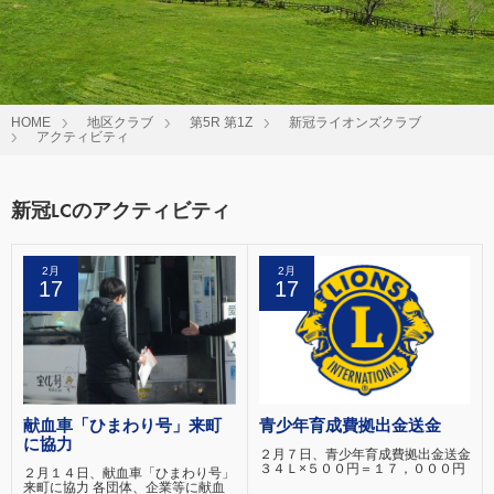
HOME
地区クラブ
第5R 第1Z
新冠ライオンズクラブ
アクティビティ
新冠LCのアクティビティ
2月
2月
17
17
献血車「ひまわり号」来町
青少年育成費拠出金送金
に協力
２月７日、青少年育成費拠出金送金
３４Ｌ×５００円＝１７，０００円
２月１４日、献血車「ひまわり号」
来町に協力 各団体、企業等に献血