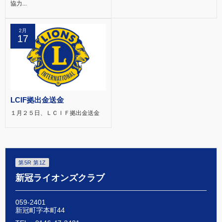
協力...
2月
17
LCIF拠出金送金
１月２５日、ＬＣＩＦ拠出金送金
第5R 第1Z
新冠ライオンズクラブ
059-2401
新冠町字本町44