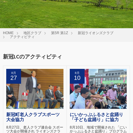
HOME
地区クラブ
第5R 第1Z
新冠ライオンズクラブ
アクティビティ
新冠LCのアクティビティ
8月
8月
27
10
新冠町老人クラブスポーツ
にいかっぷふるさと盆踊り
大会協力
「子ども盆踊り」に協力
8月27日、老人クラブ連合会 スポー
8月10日、地域で開催された 「にい
ツ大会が開催され ライオンズクラ
かっぷふるさと盆踊り」プログラム