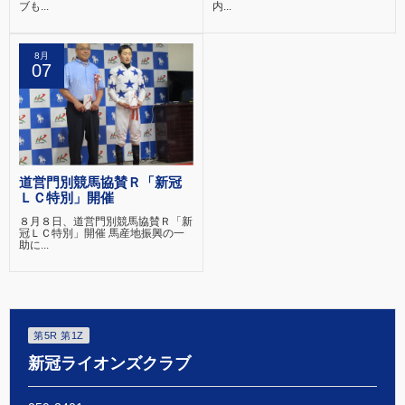
ブも...
内...
8月
07
道営門別競馬協賛Ｒ「新冠
ＬＣ特別」開催
８月８日、道営門別競馬協賛Ｒ「新
冠ＬＣ特別」開催 馬産地振興の一
助に...
第5R 第1Z
新冠ライオンズクラブ