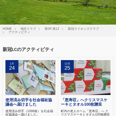
HOME
地区クラブ
第5R 第1Z
新冠ライオンズクラブ
アクティビティ
新冠LCのアクティビティ
1月
12月
24
25
使用済み切手を社会福祉協
「恵寿荘」へクリスマスケ
議会へ届けました
ーキとタオル100枚贈呈
使用済み切手（1098枚）を社会福
町内の老人ホーム「恵寿荘」へ ク
祉協議会へ届けました。
リスマスケーキとタオル100枚贈呈