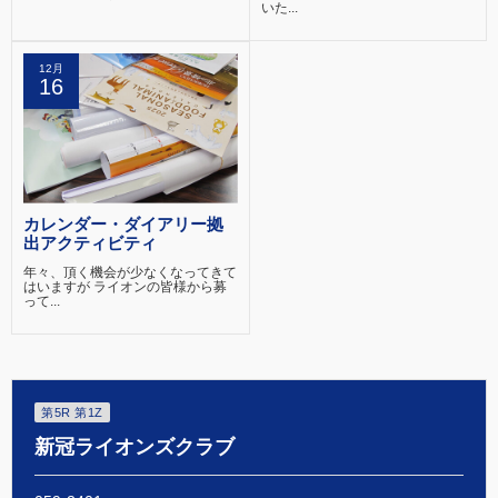
いた...
12月
16
カレンダー・ダイアリー拠
出アクティビティ
年々、頂く機会が少なくなってきて
はいますが ライオンの皆様から募
って...
第5R 第1Z
新冠ライオンズクラブ