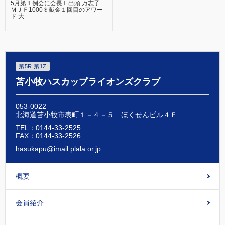
5月第１例会に会長Ｌ出頭 万志子
ＭＪＦ1000＄献金１回目のアワー
ド 大...
第5R 第1Z
苫小牧ハスカップライオンズクラブ
053-0022
北海道苫小牧市表町１－４－５ ほくせんビル４Ｆ
TEL：0144-33-2525
FAX：0144-33-2526
hasukapu@imail.plala.or.jp
概要
会員紹介