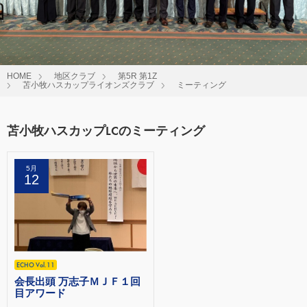
HOME
地区クラブ
第5R 第1Z
苫小牧ハスカップライオンズクラブ
ミーティング
苫小牧ハスカップLCのミーティング
5月
12
ECHO Vol.11
会長出頭 万志子ＭＪＦ１回
目アワード