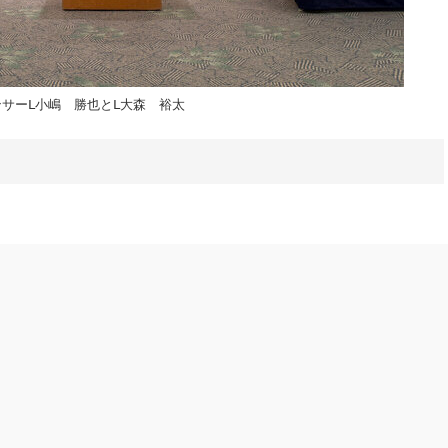
サーⅬ小嶋 勝也とⅬ大森 裕太