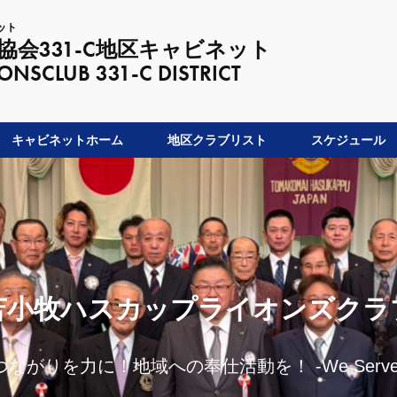
ット
会331-C地区キャビネット
LUB 331-C DISTRICT
キャビネットホーム
地区クラブリスト
スケジュール
苫小牧ハスカップライオンズクラ
つながりを力に！地域への奉仕活動を！ -We Serve