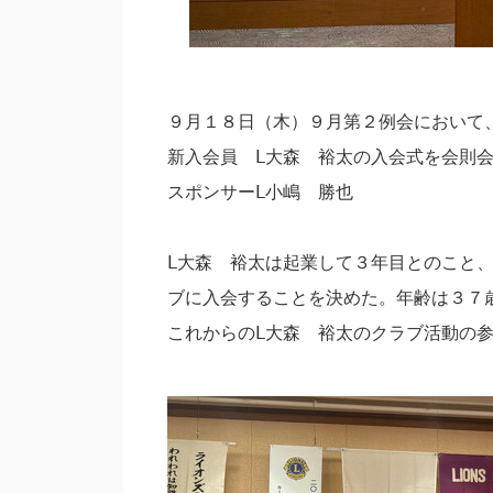
９月１８日（木）９月第２例会において
新入会員 Ⅼ大森 裕太の入会式を会則会
スポンサーⅬ小嶋 勝也
Ⅼ大森 裕太は起業して３年目とのこと
ブに入会することを決めた。年齢は３７
これからのⅬ大森 裕太のクラブ活動の