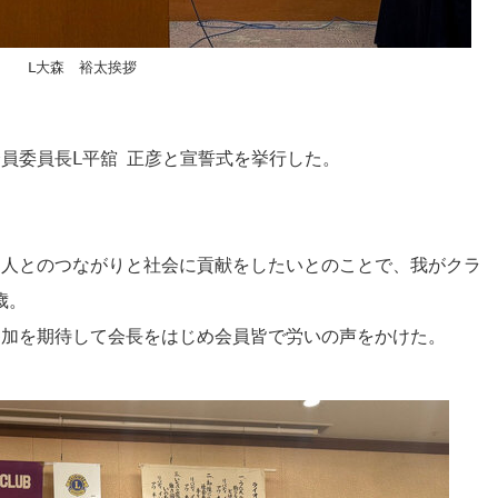
Ⅼ大森 裕太挨拶
、
員委員長Ⅼ平舘 正彦と宣誓式を挙行した。
、人とのつながりと社会に貢献をしたいとのことで、我がクラ
歳。
参加を期待して会長をはじめ会員皆で労いの声をかけた。