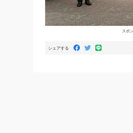
スポン
LINE
Facebook
Twitter
シェアする
で
で
で
シ
シ
シ
ェ
ェ
ェ
ア
ア
ア
す
す
す
る
る
る