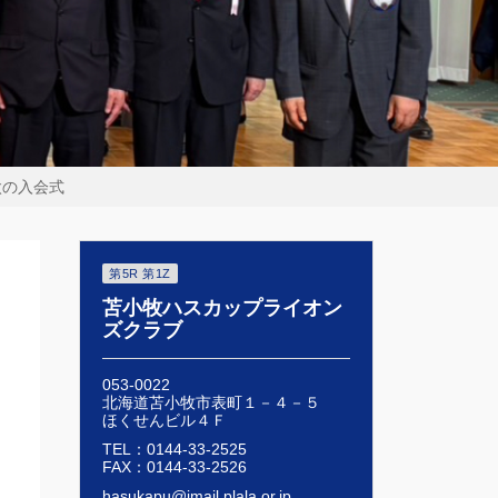
太の入会式
第5R 第1Z
苫小牧ハスカップライオン
ズクラブ
053-0022
北海道苫小牧市表町１－４－５
ほくせんビル４Ｆ
TEL：0144-33-2525
FAX：0144-33-2526
hasukapu@imail.plala.or.jp