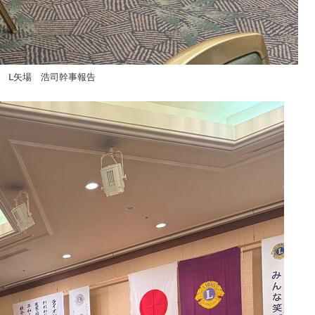
Ⅼ矢場 浩司幹事報告