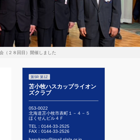
例会（２８回目）開催しました
第5R 第1Z
苫小牧ハスカップライオン
ズクラブ
053-0022
北海道苫小牧市表町１－４－５
ほくせんビル４Ｆ
TEL：0144-33-2525
FAX：0144-33-2526
hasukapu@imail.plala.or.jp