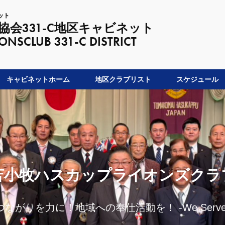
ット
会331-C地区キャビネット
LUB 331-C DISTRICT
キャビネットホーム
地区クラブリスト
スケジュール
苫小牧ハスカップライオンズクラ
つながりを力に！地域への奉仕活動を！ -We Serve