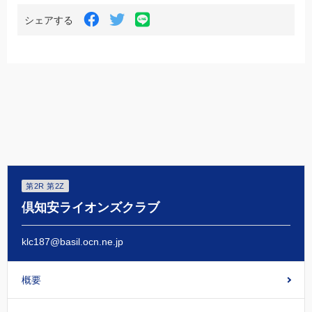
LINE
Facebook
Twitter
シェアする
で
で
で
シ
シ
シ
ェ
ェ
ェ
ア
ア
ア
す
す
す
る
る
る
第2R 第2Z
倶知安ライオンズクラブ
klc187@basil.ocn.ne.jp
概要