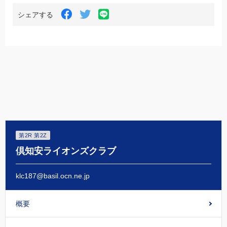
LINE
Facebook
Twitter
シェアする
で
で
で
シ
シ
シ
ェ
ェ
ェ
ア
ア
ア
す
す
す
る
る
る
第2R 第2Z
倶知安ライオンズクラブ
klc187@basil.ocn.ne.jp
概要