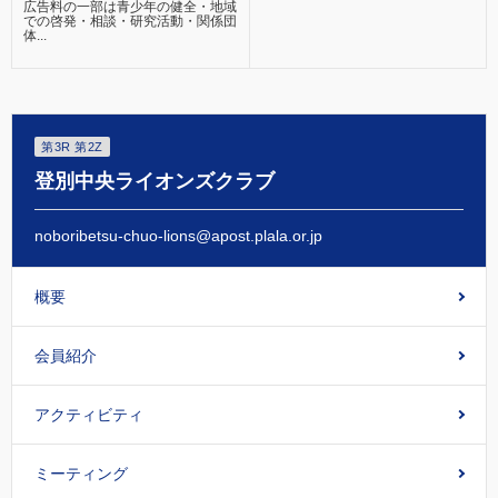
広告料の一部は青少年の健全・地域
での啓発・相談・研究活動・関係団
体...
第3R 第2Z
登別中央ライオンズクラブ
noboribetsu-chuo-lions@apost.plala.or.jp
概要
会員紹介
アクティビティ
ミーティング