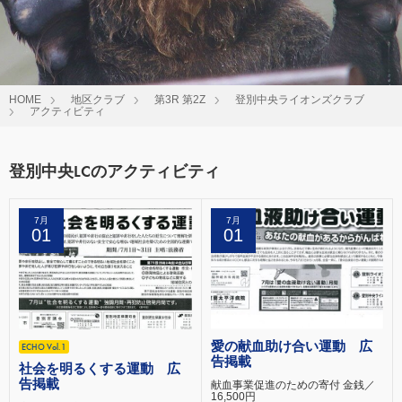
HOME
地区クラブ
第3R 第2Z
登別中央ライオンズクラブ
アクティビティ
登別中央LCのアクティビティ
7月
7月
01
01
愛の献血助け合い運動 広
ECHO Vol.1
告掲載
社会を明るくする運動 広
告掲載
献血事業促進のための寄付 金銭／
16,500円