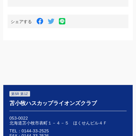
LINE
Facebook
Twitter
シェアする
で
で
で
シ
シ
シ
ェ
ェ
ェ
ア
ア
ア
す
す
す
る
る
る
第5R 第1Z
苫小牧ハスカップライオンズクラブ
053-0022
北海道苫小牧市表町１－４－５ ほくせんビル４Ｆ
TEL：0144-33-2525
FAX：0144-33-2526