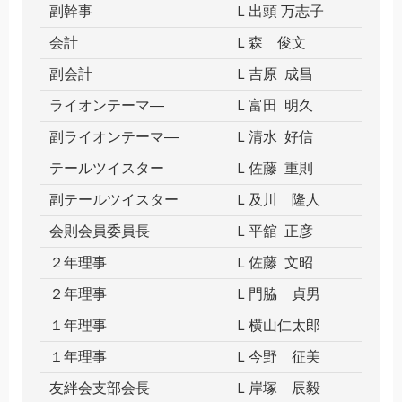
副幹事
Ｌ出頭 万志子
会計
Ｌ森 俊文
副会計
Ｌ吉原 成昌
ライオンテーマ―
Ｌ富田 明久
副ライオンテーマ―
Ｌ清水 好信
テールツイスター
Ｌ佐藤 重則
副テールツイスター
Ｌ及川 隆人
会則会員委員長
Ｌ平舘 正彦
２年理事
Ｌ佐藤 文昭
２年理事
Ｌ門脇 貞男
１年理事
Ｌ横山仁太郎
１年理事
Ｌ今野 征美
友絆会支部会長
Ｌ岸塚 辰毅