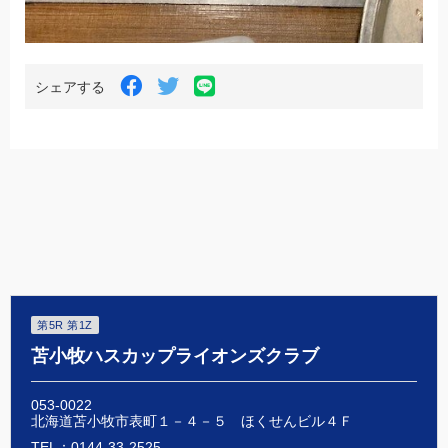
LINE
Facebook
Twitter
シェアする
で
で
で
シ
シ
シ
ェ
ェ
ェ
ア
ア
ア
す
す
す
る
る
る
第5R 第1Z
苫小牧ハスカップライオンズクラブ
053-0022
北海道苫小牧市表町１－４－５ ほくせんビル４Ｆ
TEL：0144-33-2525