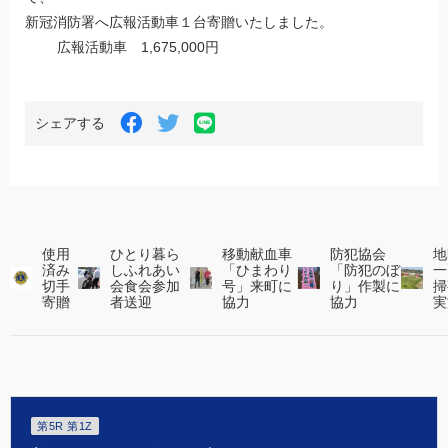
新冠消防署へ広報活動車１台寄贈いたしました。
広報活動車 1,675,000円
LINE
Facebook
Twitter
シェアする
で
で
で
シ
シ
シ
ェ
ェ
ェ
ア
ア
ア
す
す
す
る
る
使用
ひとり暮ら
移動献血車
防犯協会
地
る
済み
しふれあい
「ひまわり
「防犯のぼ
一
切手
会食会参加
号」来町に
り」作製に
掃
寄贈
者送迎
協力
協力
実
第5R 第1Z