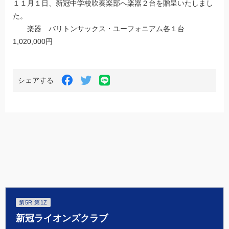
１１月１日、新冠中学校吹奏楽部へ楽器２台を贈呈いたしまし
た。
楽器 バリトンサックス・ユーフォニアム各１台
1,020,000円
LINE
Facebook
Twitter
シェアする
で
で
で
シ
シ
シ
ェ
ェ
ェ
ア
ア
ア
す
す
す
る
る
る
第5R 第1Z
新冠ライオンズクラブ