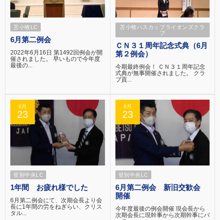
苫小牧LC
苫小牧ハスカップライオンズクラ
ブ
6月第二例会
ＣＮ３１周年記念式典（6月
2022年6月16日 第1492回例会が開
第２例会）
催されました。 早いもので今年度
最後の...
今期最終例会！ ＣＮ３１周年記念
式典が無事開催されました。 クラ
ブ貢...
6月
6月
23
23
登別中央LC
登別中央LC
1年間 お疲れ様でした
6月第二例会 新旧交歓会
開催
6月第二例会にて、次期会長より会
長に1年間の労をねぎらい、クリス
今年度最後の例会開催 現会長から
タル...
次期会長に現幹事から次期幹事にバ