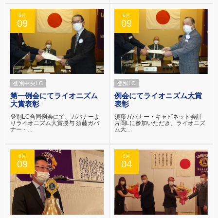
6月
6月
09
09
登別中央LC
登別LC
第一例会にてライオニズム
例会にてライオニズム大賞
大賞表彰
表彰
登別LC合同例会にて、ガバナーよ
須藤ガバナー・キャビネット会計
りライオニズム大賞授与 須藤ガバ
片岡Lに参加いただき、ライオニズ
ナー・...
ム大...
6月
6月
09
04