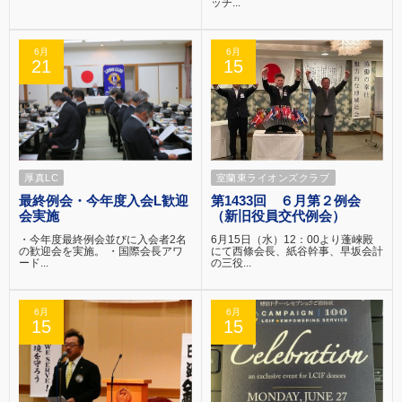
ッチ...
6月
6月
21
15
厚真LC
室蘭東ライオンズクラブ
最終例会・今年度入会L歓迎
第1433回 ６月第２例会
会実施
（新旧役員交代例会）
・今年度最終例会並びに入会者2名
6月15日（水）12：00より蓬崍殿
の歓迎会を実施。 ・国際会長アワ
にて西條会長、紙谷幹事、早坂会計
ード...
の三役...
6月
6月
15
15