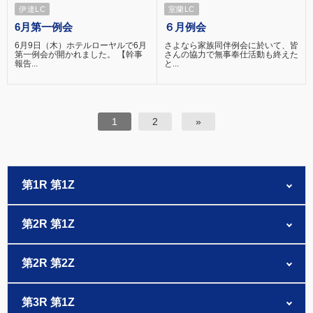
伊達LC
室蘭LC
6月第一例会
６月例会
6月9日（木）ホテルローヤルで6月
さよなら家族同伴例会に於いて、皆
第一例会が開かれました。 【幹事
さんの協力で無事奉仕活動も終えた
報告...
と...
1
2
»
第1R 第1Z
第2R 第1Z
第2R 第2Z
第3R 第1Z