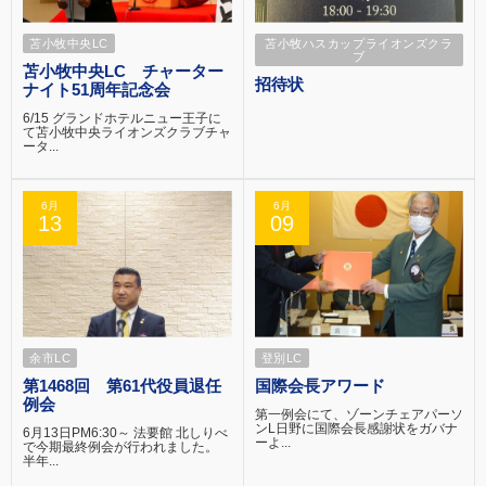
苫小牧中央LC
苫小牧ハスカップライオンズクラ
ブ
苫小牧中央LC チャーター
招待状
ナイト51周年記念会
6/15 グランドホテルニュー王子に
て苫小牧中央ライオンズクラブチャ
ータ...
6月
6月
13
09
余市LC
登別LC
第1468回 第61代役員退任
国際会長アワード
例会
第一例会にて、ゾーンチェアパーソ
ンL日野に国際会長感謝状をガバナ
6月13日PM6:30～ 法要館 北しりべ
ーよ...
で今期最終例会が行われました。
半年...