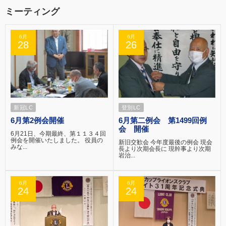
ミーティング
6月
6月
28
26
新冠LC
登別LC
6月第2例会開催
6月第二例会 第1499回例
会 開催
6月21日、今期最終、第１１３４回
例会を開催いたしました。 役員の
新旧交歓会 今年度最後の例会 現会
みな...
長より次期会長に 現幹事より次期
岩治...
6月
6月
24
24