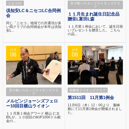
ニセコLC
苫小牧ハスカップライオンズクラ
ブ
倶知安LC＆ニセコLC合同例
１１月生まれ誕生日記念品
会
贈呈L富田L森
同じ「ニセコ」地域での共通項が多
１１月第１例会において、誕生日祝
い両クラブの合同例会が本年は倶知
いプレゼントを贈呈した。 こちら
安L...
の品...
11月
11月
06
06
苫小牧ハスカップライオンズクラ
室蘭東ライオンズクラブ
ブ
第1511回 11月第1例会
メルビンジョーンズフェロ
11月6日（木）12：00より、蓬崍
ー10回目横山ライオン
殿にて11月第1例会が開催されまし
た。
１１月第１例会アワード 横山 仁太
郎Lが、１０回目のMJF1000ドル献
金の...