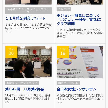
苫小牧ハスカップライオンズクラ
ニセコLC
ブ
ボジョレー解禁日に楽しく
１１月第２例会 アワード
「ボジョレー例会」古谷ZC
クラブ訪問
１１月２０日（木）１１月第２例会
において、 アワード メンバーシッ
ニセコLC恒例のボジョレー例会を
プ...
開催しました。古谷ZC並びに石橋Z
委員と...
11月
11月
20
19
室蘭東ライオンズクラブ
函館グリーンLC
第1512回 11月第2例会
全日本女性シンポジウム
11月20日（木）18：00より、蓬崍
衆議院会館にて開催された全日本女
殿にて11月第2例会が開催されまし
性シンポジウムへ末永会長が参加し
た。
て...