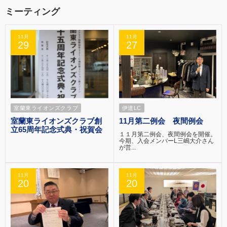
ミーティング
11月
11月
29
27
室蘭東ライオンズクラブ
伊達LC
室蘭東ライオンズクラブ創
11月第二例会 夜間例会
立65周年記念式典・祝賀会
１１月第二例会、夜間例会を開催。
今期、入会メンバーL三嶋大介さん
が営...
11月
11月
20
20